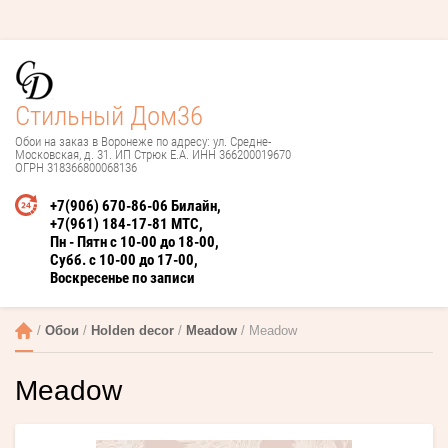
Стильный Дом36
Обои на заказ в Воронеже по адресу: ул. Средне-
Московская, д. 31. ИП Стрюк Е.А. ИНН 366200019670
ОГРН 318366800068136
+7(906) 670-86-06 Билайн
+7(961) 184-17-81 МТС
Пн - Пятн с 10-00 до 18-00
Субб. с 10-00 до 17-00
Воскресенье по записи
 / 
Обои
 / 
Holden decor
 / 
Meadow
 / Meadow
Meadow