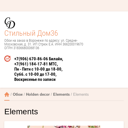
Стильный Дом36
Обои на заказ в Воронеже по адресу: ул. Средне-
Московская, д. 31. ИП Стрюк Е.А. ИНН 366200019670
ОГРН 318366800068136
+7(906) 670-86-06 Билайн
+7(961) 184-17-81 МТС
Пн - Пятн с 10-00 до 18-00
Субб. с 10-00 до 17-00
Воскресенье по записи
 / 
Обои
 / 
Holden decor
 / 
Elements
 / Elements
Elements