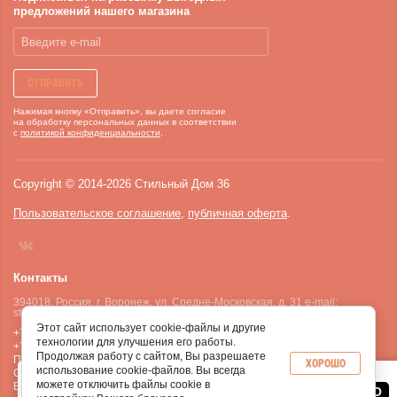
предложений нашего магазина
ОТПРАВИТЬ
Нажимая кнопку «Отправить», вы даете согласие
на обработку персональных данных в соответствии
с
политикой конфиденциальности
.
Copyright
©
2014-
2026
Стильный Дом 36
Пользовательское соглашение
,
публичная оферта
.
Контакты
394018, Россия, г. Воронеж, ул. Средне-Московская, д. 31 e-mail:
stildom36@yandex.ru
Этот сайт использует cookie-файлы и другие
+7(906) 670-86-06 Билайн
технологии для улучшения его работы.
+7(961) 184-17-81 МТС
Продолжая работу с сайтом, Вы разрешаете
Пн - Пятн с 10-00 до 18-00
ХОРОШО
использование cookie-файлов. Вы всегда
Субб. с 10-00 до 17-00
Этот сайт использует
файлы cookie
,
можете отключить файлы cookie в
Воскресенье по записи
которые обеспечивают его корректную
ХОРОШО