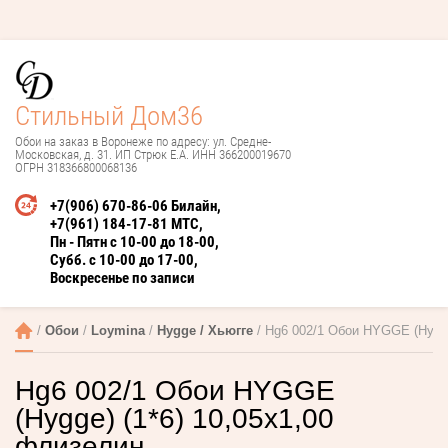
Стильный Дом36
Обои на заказ в Воронеже по адресу: ул. Средне-
Московская, д. 31. ИП Стрюк Е.А. ИНН 366200019670
ОГРН 318366800068136
+7(906) 670-86-06 Билайн
+7(961) 184-17-81 МТС
Пн - Пятн с 10-00 до 18-00
Субб. с 10-00 до 17-00
Воскресенье по записи
 / 
Обои
 / 
Loymina
 / 
Hygge / Хьюгге
 / Hg6 002/1 Обои HYGGE (Hygge
Hg6 002/1 Обои HYGGE
(Hygge) (1*6) 10,05x1,00
флизелин