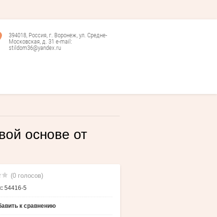
394018, Россия, г. Воронеж, ул. Средне-
Московская, д. 31 e-mail:
stildom36@yandex.ru
вой основе от
(0 голосов)
:
54416-5
авить к сравнению