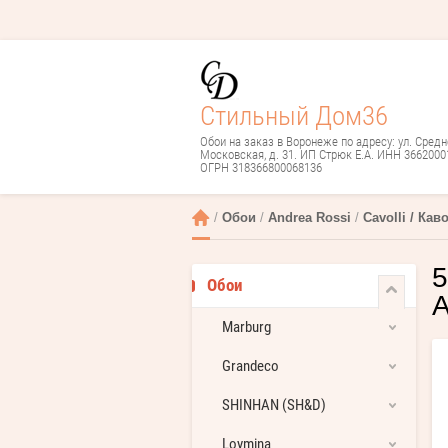
Стильный Дом36
Обои на заказ в Воронеже по адресу: ул. Средн
Московская, д. 31. ИП Стрюк Е.А. ИНН 3662000
ОГРН 318366800068136
 / 
Обои
 / 
Andrea Rossi
 / 
Cavolli / Кав
5
Обои
A
Marburg
Grandeco
SHINHAN (SH&D)
Loymina