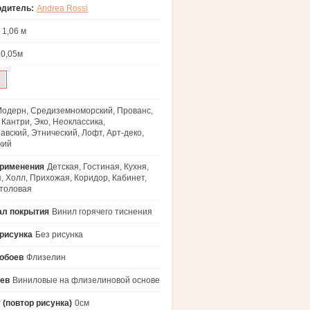
одитель:
Andrea Rossi
1,06 м
10,05м
одерн, Средиземноморский, Прованс,
 Кантри, Эко, Неоклассика,
авский, Этнический, Лофт, Арт-деко,
кий
применения
Детская, Гостиная, Кухня,
, Холл, Прихожая, Коридор, Кабинет,
толовая
ал покрытия
Винил горячего тиснения
рисунка
Без рисунка
обоев
Флизелин
оев
Виниловые на флизелиновой основе
 (повтор рисунка)
0см