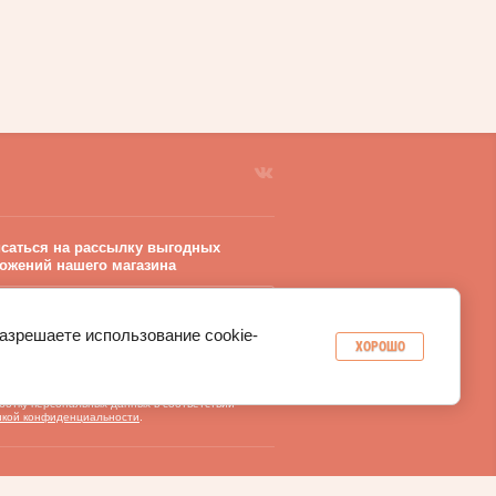
саться на рассылку выгодных
ожений нашего магазина
разрешаете использование cookie-
ХОРОШО
РАВИТЬ
 кнопку «Отправить», вы даете согласие
ботку персональных данных в соответствии
икой конфиденциальности
.