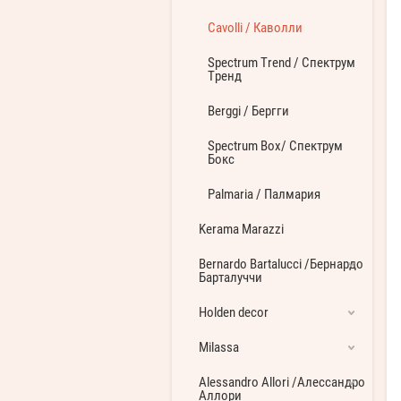
Cavolli / Каволли
Spectrum Trend / Спектрум
Тренд
Berggi / Бергги
Spectrum Box/ Спектрум
Бокс
Palmaria / Палмария
Kerama Marazzi
Bernardo Bartalucci /Бернардо
Барталуччи
Holden decor
Milassa
Alessandro Allori /Алессандро
Аллори