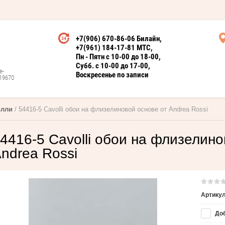
+7(906) 670-86-06 Билайн
+7(961) 184-17-81 МТС
Пн - Пятн с 10-00 до 18-00
Субб. с 10-00 до 17-00
е-
Воскресенье по записи
19670
олли
 / 54416-5 Cavolli обои на флизелиновой основе от Andrea Rossi
4416-5 Cavolli обои на флизелино
ndrea Rossi
Артикул
Доб