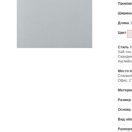
Произв
Ширина
Длина
Цвет
Стиль
М
Хай-тек,
Скандин
Английс
Место 
Спальня
Офис, С
Матери
Размер 
Основа 
Вид об
Раппорт