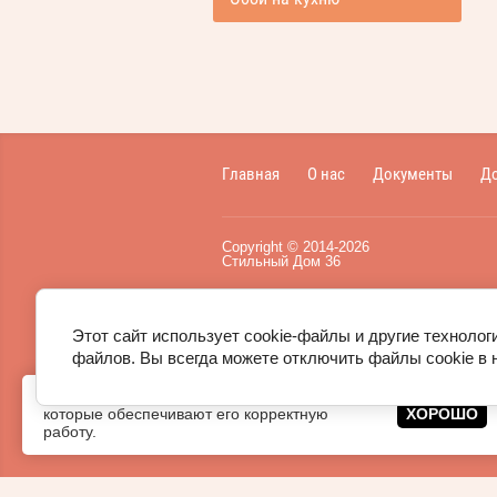
Главная
О нас
Документы
До
Copyright
©
2014-
2026
Стильный Дом 36
Пользовательское соглашение
,
публичная оферта
.
Этот сайт использует cookie-файлы и другие технолог
файлов. Вы всегда можете отключить файлы cookie в 
Этот сайт использует
файлы cookie
,
которые обеспечивают его корректную
ХОРОШО
работу.
Сайт создан в:
megagroup.ru