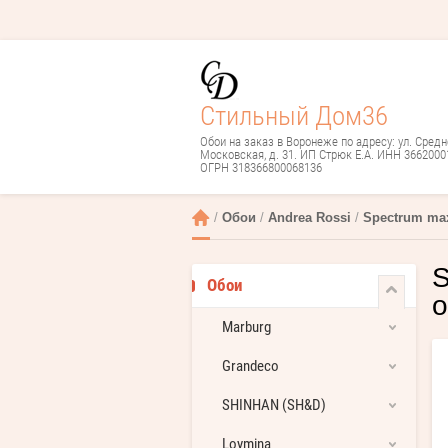
Стильный Дом36
Обои на заказ в Воронеже по адресу: ул. Средн
Московская, д. 31. ИП Стрюк Е.А. ИНН 3662000
ОГРН 318366800068136
 / 
Обои
 / 
Andrea Rossi
 / 
Spectrum ma
S
Обои
о
Marburg
Grandeco
SHINHAN (SH&D)
Loymina