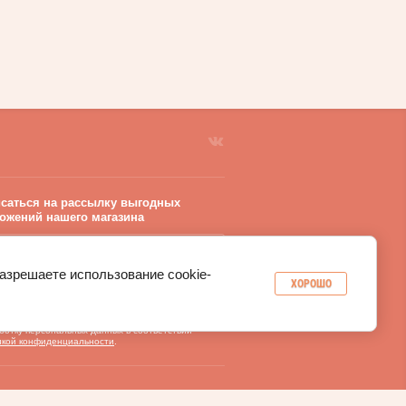
саться на рассылку выгодных
ожений нашего магазина
разрешаете использование cookie-
ХОРОШО
РАВИТЬ
 кнопку «Отправить», вы даете согласие
ботку персональных данных в соответствии
икой конфиденциальности
.