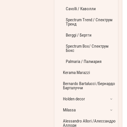
Cavolli / Каволли
Spectrum Trend / Спектрум
Тренд
Berggi / Бергги
Spectrum Box/ Спектрум
Бокс
Palmaria / Палмария
Kerama Marazzi
Bernardo Bartalucci /Бернардо
Барталуччи
Holden decor
Milassa
Alessandro Allori /Алессандро
Аллори