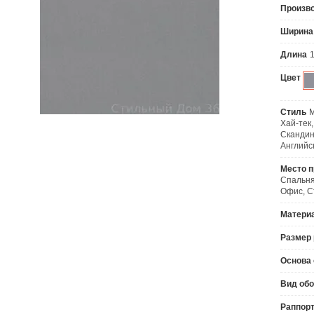
Произв
Ширина
Длина
Цвет
Стиль
М
Хай-тек,
Скандин
Английс
Место 
Спальня
Офис, С
Матери
Размер 
Основа 
Вид об
Раппорт