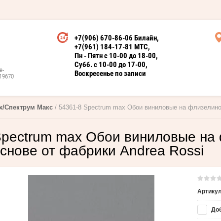
+7(906) 670-86-06 Билайн
+7(961) 184-17-81 МТС
Пн - Пятн с 10-00 до 18-00
Субб. с 10-00 до 17-00
е-
Воскресенье по записи
19670
x/Спектрум Макс
 / 54361-8 Spectrum max Обои виниловые на флизелин
pectrum max Обои виниловые на
снове от фабрики Andrea Rossi
Артикул
Доб