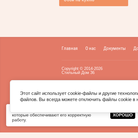
Главная
О нас
Документы
До
Copyright
©
2014-
2026
Стильный Дом 36
Пользовательское соглашение
,
публичная оферта
.
Этот сайт использует cookie-файлы и другие технолог
файлов. Вы всегда можете отключить файлы cookie в 
Этот сайт использует
файлы cookie
,
которые обеспечивают его корректную
ХОРОШО
работу.
Сайт создан в:
megagroup.ru