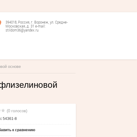
394018, Россия, г. Воронеж, ул. Средне-
Московская, д. 31 e-mail:
stildom36@yandex.ru
овой основе
 флизелиновой
(0 голосов)
:
54361-8
авить к сравнению