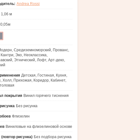
одитель:
Andrea Rossi
1,06 м
10,05м
одерн, Средиземноморский, Прованс,
 Кантри, Эко, Неоклассика,
авский, Этнический, Лофт, Арт-деко,
кий
применения
Детская, Гостиная, Кухня,
, Холл, Прихожая, Коридор, Кабинет,
толовая
ал покрытия
Винил горячего тиснения
рисунка
Без рисунка
обоев
Флизелин
оев
Виниловые на флизелиновой основе
 (повтор рисунка)
Без подбора рисунка