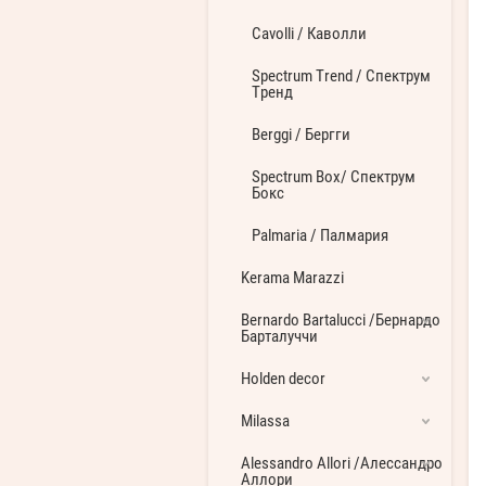
Cavolli / Каволли
Spectrum Trend / Спектрум
Тренд
Berggi / Бергги
Spectrum Box/ Спектрум
Бокс
Palmaria / Палмария
Kerama Marazzi
Bernardo Bartalucci /Бернардо
Барталуччи
Holden decor
Milassa
Alessandro Allori /Алессандро
Аллори