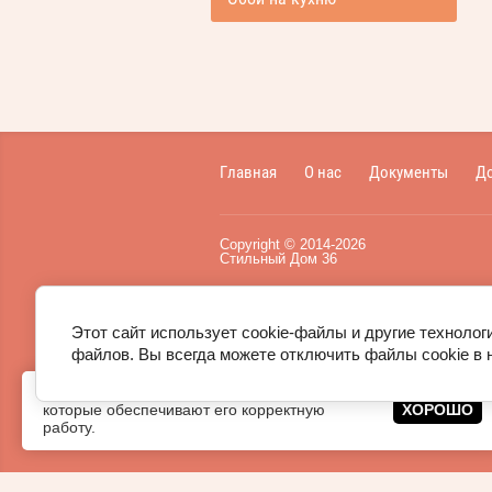
Главная
О нас
Документы
До
Copyright
©
2014-
2026
Стильный Дом 36
Пользовательское соглашение
,
публичная оферта
.
Этот сайт использует cookie-файлы и другие технолог
файлов. Вы всегда можете отключить файлы cookie в 
Этот сайт использует
файлы cookie
,
которые обеспечивают его корректную
ХОРОШО
работу.
Сайт создан в:
megagroup.ru