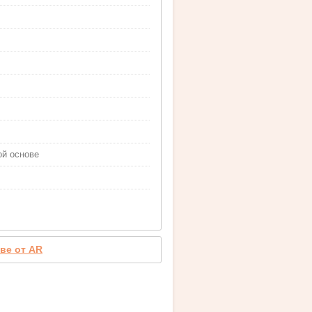
ой основе
ве от AR