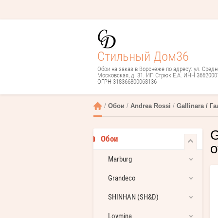
Стильный Дом36
Обои на заказ в Воронеже по адресу: ул. Средн
Московская, д. 31. ИП Стрюк Е.А. ИНН 3662000
ОГРН 318366800068136
 / 
Обои
 / 
Andrea Rossi
 / 
Gallinara / Г
G
Обои
о
Marburg
Grandeco
SHINHAN (SH&D)
Loymina