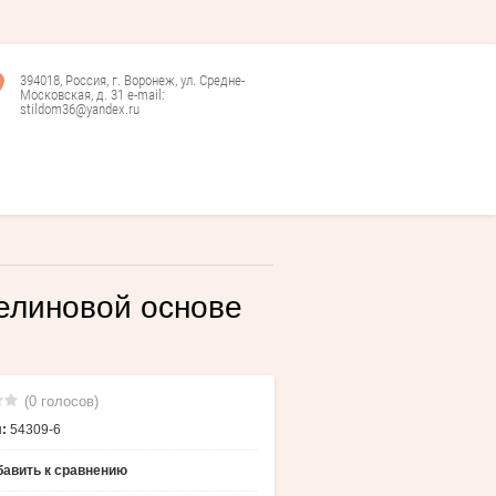
394018, Россия, г. Воронеж, ул. Средне-
Московская, д. 31 e-mail:
stildom36@yandex.ru
зелиновой основе
(0 голосов)
:
54309-6
авить к сравнению