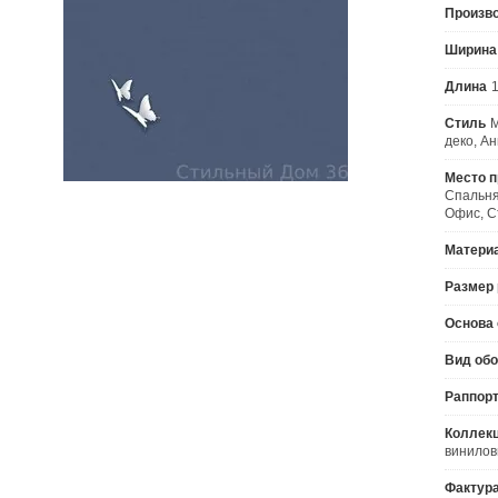
Произв
Ширина
Длина
1
Стиль
М
деко, А
Место 
Спальня
Офис, С
Матери
Размер 
Основа 
Вид об
Раппорт
Коллек
винилов
Фактур