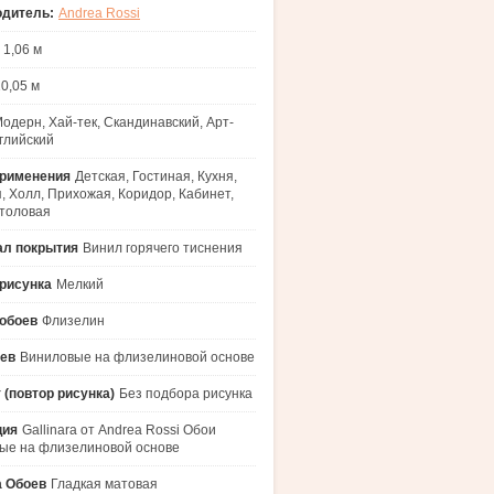
одитель:
Andrea Rossi
1,06 м
0,05 м
одерн, Хай-тек, Скандинавский, Арт-
нглийский
применения
Детская, Гостиная, Кухня,
, Холл, Прихожая, Коридор, Кабинет,
толовая
ал покрытия
Винил горячего тиснения
рисунка
Мелкий
обоев
Флизелин
оев
Виниловые на флизелиновой основе
 (повтор рисунка)
Без подбора рисунка
ция
Gallinara от Andrea Rossi Обои
ые на флизелиновой основе
а Обоев
Гладкая матовая