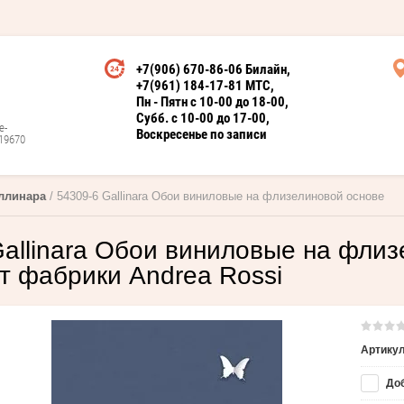
+7(906) 670-86-06 Билайн
+7(961) 184-17-81 МТС
Пн - Пятн с 10-00 до 18-00
Субб. с 10-00 до 17-00
е-
Воскресенье по записи
19670
аллинара
 / 54309-6 Gallinara Обои виниловые на флизелиновой основе
allinara Обои виниловые на фли
т фабрики Andrea Rossi
Артикул
Доб