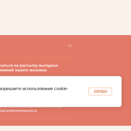
саться на рассылку выгодных
ожений нашего магазина
разрешаете использование cookie-
ХОРОШО
РАВИТЬ
 кнопку «Отправить», вы даете согласие
ботку персональных данных в соответствии
икой конфиденциальности
.